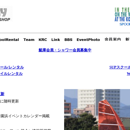
艇庫会員・シャワー会員募集中
ール/レンタル
SUPスクー
イルレンタル
更新
に随時更新
甲子園浜イベントカレンダー掲載