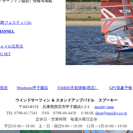
ンドサーフィン協会）情報等掲載
ン体験フェスティバル
HANNEL
ォイル注意点
G SET
現況
Windguru甲子園浜
YAHOO天気情報(西宮）
GPV気象予報
ウインドサーフィン ＆ スタンドアップパドル スプーキー
〒663-8155 兵庫県西宮市甲子園浜1-2-1
spooky map
TEL 0798-41-7541 FAX 0798-46-4459 E-MAIL
shop@spooky.co.jp
定休日・営業時間 毎週火曜日定休
平日10:00～19:00 土・日・祝日9:00～19:00 12月～3月10:00～19:00