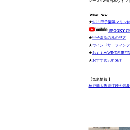
レース/JWA(日本ウイ
What' New
★
9/23 甲子園浜マリ
SPOOKY C
★
甲子園浜の風の見方
★
ウインドサーフィンフ
★
おすすめWINDSURFIN
★
おすすめSUP SET
【気象情報 】
神戸港大阪港江崎の気象